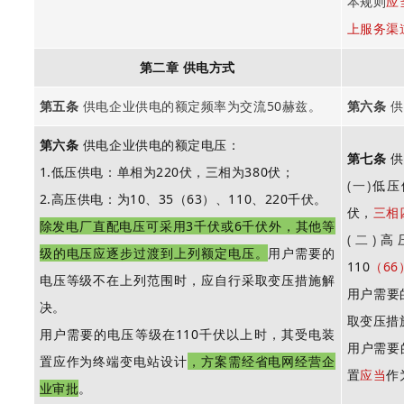
本规则
应
上服务渠
第二章 供电方式
第五条
供电企业供电的额定频率为交流50赫兹。
第六条
供
第六条
供电企业供电的额定电压：
第七条
供
1.低压供电：单相为220伏，三相为380伏；
(一)
低压
2.高压供电：为10、35（63）、110、220千伏。
伏，
三相四
除发电厂直配电压可采用3千伏或6千伏外，其他等
(二)
高
级的电压应逐步过渡到上列额定电压。
用户需要的
110
（66
电压等级不在上列范围时，应自行采取变压措施解
用户需要
决。
取变压措
用户需要的电压等级在110千伏以上时，其受电装
用户需要
置应作为终端变电站设计
，方案需经省电网经营企
置
应当
作
业审批
。