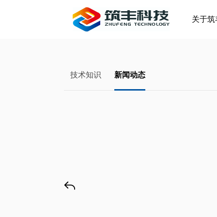
关于筑
技术知识
新闻动态
