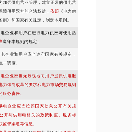
加强供电营业管理，建立正常的供电营
保障供用双方的合法权益，
依照
《电力供
条例》和国家有关规定，制定本规则。
供电企业和用户在进行电力供应与使用活
当
遵守本规则的规定。
电企业和用户应当遵守国家有关规定，
统一调度。
供电企业应当无歧视地向用户提供供电服
电力体制改革的要求和电力市场交易规则
的服务责任
。
供电企业应当按照国家信息公开有关规
公开与供用电相关的政策制度、服务标
或监督渠道等信息
。