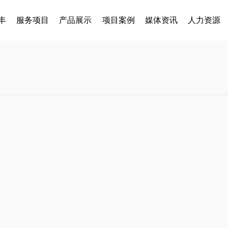
丰
服务项目
产品展示
项目案例
媒体资讯
人力资源