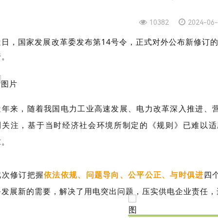
10382
2024-06
近日，国家发展改革委发布第14号令，正式对外公布新修订的《
行。
！
近年来，随着我国电力工业高速发展、电力改革深入推进、
到关注，基于当时经济社会环境所制定的《规则》已难以适
费用全解析
求。
交易？
南
此次修订把握
依法依规、问题导向、公平公正、与时俱进
四
务发展新的需要，解决了用电突出问题，压实供电企业责任，