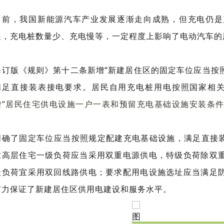
当前，我国新能源汽车产业发展逐渐走向成熟，但充电仍是
展，充电桩数量少、充电慢等，一定程度上影响了电动汽车的
修订版《规则》第十二条新增“新建居住区的固定车位应当按
满足直接装表接电要求。居民自用充电桩用电按照国家相关
增“居民住宅供电设施一户一表和预留充电基础设施安装条
明确了固定车位应当按照规定配建充电基础设施，满足直接装
求高层住宅一级负荷应当采用双重电源供电，特级负荷除双
级负荷宜采用双回线路供电；要求配用电设施选址应当满足
有力保证了新建居住区供用电建设和服务水平。