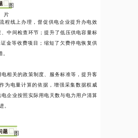
题
流程线上办理，督促供电企业提升办电效
查、中间检查环节；提升了低压供电容量标
保证金等收费项目；缩短了欠费停电恢复供
措。
用电相关的政策制度、服务标准等，提升客
作为电量计算的依据，增强采集数据权威
供电企业按照实际用电天数与电力用户清算
进。
问题