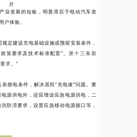
产业发展的短板，明显滞后于电动汽车发
用户体验。
照规定建设充电基础设施或预留安装条件，
政策要求及技术标准配置”。
第十三条新
件要求。
”
表接电条件，解决居民“充电难”问题。要
重电源供电外，还应增设应急电源供电，二
防洪防涝要求，设置应急移动电源接口等，