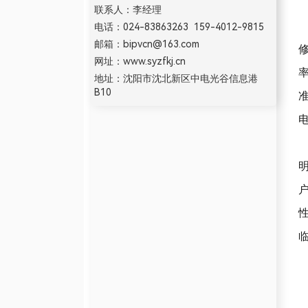
联系人：李经理
电话：024-83863263 159-4012-9815
邮箱：bipvcn@163.com
网址：www.syzfkj.cn
地址：沈阳市沈北新区中电光谷信息港
B10